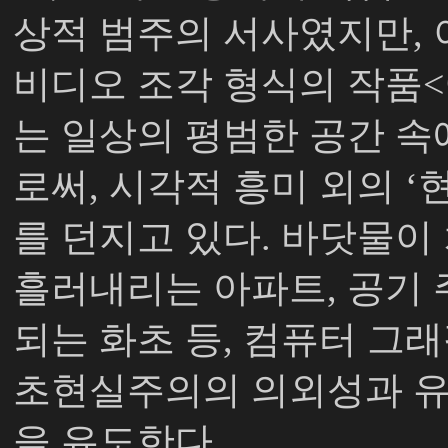
상적 범주의 서사였지만
,
비디오 조각 형식의 작품
<
는 일상의 평범한 공간 
로써
,
시각적 흥미 외의
‘
를 던지고 있다
.
바닷물이 
흘러내리는 아파트
,
공기 
되는 화초 등
,
컴퓨터 그래
초현실주의의 의외성과 
을 유도한다
.