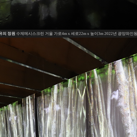
유의 정원
수제메시스크린 거울 가로4m x 세로22m x 높이3m 2022년 광양와인